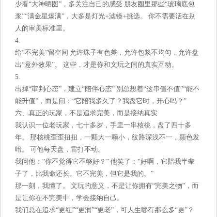
少看“大神晒图”，多关注自己的感受 朋友圈里那些“玻璃底包
浆”“满金星爆满”，大多是灯光+滤镜+挑选。 你不需要活在别
人的审美标准里。
4.
给“不完美”留空间 允许珠子有色差，允许包浆不均匀，允许盘
出“意外效果”。 这些，才是你和文玩之间的真实互动。
5.
出掉“审判心态”，建立“陪伴心态” 别总想着“这串值不值”“能不
能升值”，而是问：“它陪我多久了？我盘它时，开心吗？”
六、真正的玩家，不是追求完美，而是接纳真实
我认识一位老玩家，七十多岁，手里一串核桃，盘了四十多
年。 那核桃歪歪扭扭，一颗大一颗小，纹路深浅不一，颜色发
暗。 可他每天盘，雷打不动。
我问他：“你不觉得它不够好？” 他笑了：“好啊，它陪我半辈
子了，比我命还长。它不完美，但它是我的。”
那一刻，我懂了。 文玩的意义，不是让你拥有“完美之物”，而
是让你在不完美中，学会接纳自己。
我们总在追求“更红”“更润”“更老”，可人生哪有那么多“更”？