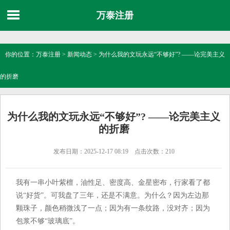
万泰注册
你的位置：
万泰注册
>
新闻动态
> 为什么我的文玩永远“不够好”? ——论完美主义
的折磨
为什么我的文玩永远“不够好”? ——论完美主义
的折磨
发布日期：2025-12-17 08:19 点击次数：210
我有一串小叶紫檀，油性足、密度高、金星密布，行家看了都
说“好货”。可我盘了三年，还是不满意。为什么？因为左边那
颗珠子，颜色稍微浅了一点；因为有一条纹路，没对齐；因为
包浆不够“玻璃底”。