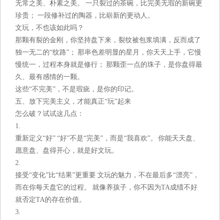
无常之美、朴素之美。 一只裂过的茶碗，比完美无瑕的新碗更
珍贵； 一段修补过的陶器，比崭新的更动人。
文玩，不也该如此吗？
那颗有裂的金刚，你坚持盘下来，裂纹被包浆填满，反而成了
独一无二的“纹路”； 那串色差明显的星月，你天天上手，它慢
慢统一，过程本身就是修行； 那颗歪一点的珠子，是你盘得最
久、最有感情的一颗。
这些“不完美”，不是瑕疵，是你的印记。
五、放下完美主义，才能真正“玩”起来
怎么破？试试这几点：
1.
重新定义“好” “好”不是“完美”，而是“我喜欢”。 你能天天盘、
愿意盘、盘得开心，就是好文玩。
2.
接受“变化”比“结果”更重要 文玩的魅力，不在最后多“漂亮”，
而在你每天盘它的过程。 就像养孩子，你不因为TA成绩不好
就否定TA的存在价值。
3.