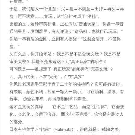
在后面。”
于是，我们陷入一个怪圈： 买→盘→不满意→出掉→再买→再
盘→再不满意…… 文玩，从“陪伴”变成了“消耗”。
更糟的是，这种审美标准，正在淘汰“普通玩家”。 你盘一串普
通的星月，发到群里，有人评论：“这品相，也就自己玩玩。”
你晒一串有裂的金刚，立刻有人提醒：“这裂会裂开，不值得
盘。”
久而久之，你开始怀疑： 我是不是不适合玩文玩？ 我是不是
审美太差？ 我是不是永远达不到“真正玩家”的标准？
可问题是——谁规定了“真正玩家”必须拥有“完美文玩”？
四、真正的美，不在“完美”，而在“真实”
你见过老玩家手里那串盘了二十年的核桃吗？ 它可能有磕碰，
有裂痕，颜色不均，甚至一颗大一颗小。 可它油润、温厚、有
故事。 你拿在手里，能感受到时间的重量。
这才是文玩的真谛—— 它不是工艺品，而是“生命体”。 它会变
化，会老化，会留下痕迹。 而这些“不完美”，恰恰是它最动人
的部分。
日本有种美学叫“侘寂”（wabi-sabi），讲的就是： 残缺之美、