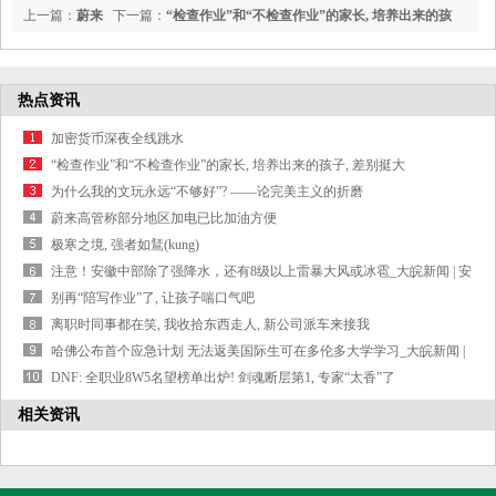
上一篇：
蔚来
下一篇：
“检查作业”和“不检查作业”的家长, 培养出来的孩
高管称部分地区加电已比加油方便
子, 差别挺大
热点资讯
加密货币深夜全线跳水
“检查作业”和“不检查作业”的家长, 培养出来的孩子, 差别挺大
为什么我的文玩永远“不够好”? ——论完美主义的折磨
蔚来高管称部分地区加电已比加油方便
极寒之境, 强者如鵟(kung)
注意！ 安徽中部除了强降水，还有8级以上雷暴大风或冰雹_大皖新闻 | 安
徽网
别再“陪写作业”了, 让孩子喘口气吧
离职时同事都在笑, 我收拾东西走人, 新公司派车来接我
哈佛公布首个应急计划 无法返美国际生可在多伦多大学学习_大皖新闻 |
安徽网
DNF: 全职业8W5名望榜单出炉! 剑魂断层第1, 专家“太香”了
相关资讯