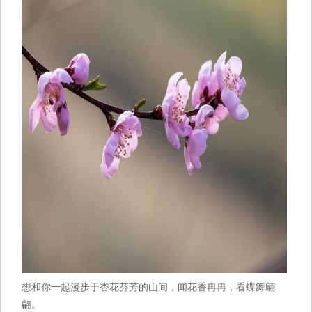
想和你一起漫步于杏花芬芳的山间，闻花香冉冉，看蝶舞翩
翩。